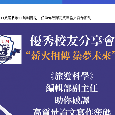
" <<旅遊科學>>編輯部副主任助你破譯高質量論文寫作密碼