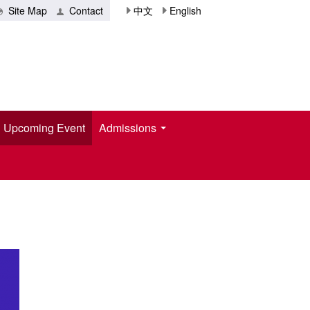
Site Map
Contact
中文
English
Upcoming Event
Admissions