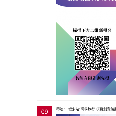
琴澳"一程多站"研學旅行 項目創意策
09