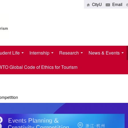
CityU
Email
udent Life
Internship
Research
News & Events
O Global Code of Ethics for Tourism
ompetition