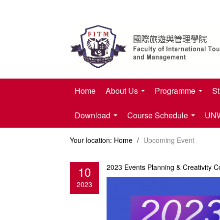
Home
About Us
Programme
St
Download
Course Schedule
UNWT
Your location:
Home
/
Upcoming Event
2023 Events Planning & Creativity C
10
2023