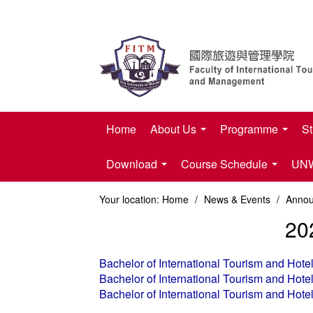
Home
About Us
Programme
St
Download
Course Schedule
UNWT
Your location:
Home
/
News & Events
/
Anno
20
Bachelor of International Tourism and Ho
Bachelor of International Tourism and Ho
Bachelor of International Tourism and Ho