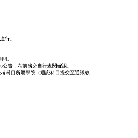
5週進行。
離開。
lass公告，考前務必自行查閱確認。
到緩考科目所屬學院（通識科目提交至通識教