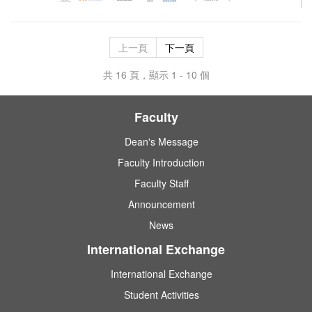
上一頁
下一頁
共 16 頁，顯示 1 - 10 個
Faculty
Dean's Message
Faculty Introduction
Faculty Staff
Announcement
News
International Exchange
International Exchange
Student Activities