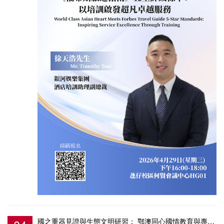
國之重器見證與生態文明研習： 鄂澳同心國情教育與專業考察專案