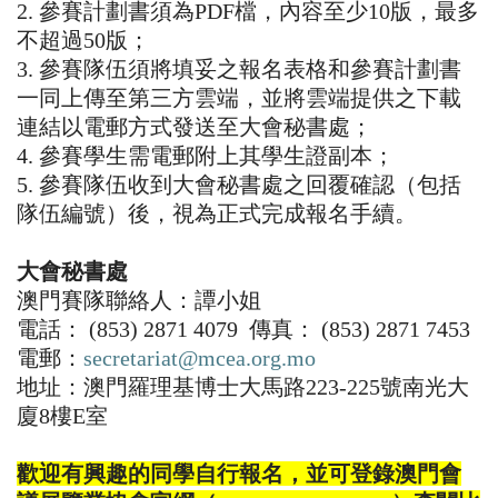
2.
參賽計劃書須為
PDF
檔，內容至少
10
版，最多
不超過
50
版；
3.
參賽隊伍須將填妥之報名表格和參賽計劃書
一同上傳至第三方雲端，並將雲端提供之下載
連結以電郵方式發送至大會秘書處；
4.
參賽學生需電郵附上其學生證副本；
5.
參賽隊伍收到大會秘書處之回覆確認（包括
隊伍編號）後，視為正式完成報名手續。
大會秘書處
澳門賽隊聯絡人：譚小姐
電話：
(853) 2871 4079
傳真：
(853) 2871 7453
電郵：
secretariat@mcea.org.mo
地址：澳門羅理基博士大馬路
223-225
號南光大
廈
8
樓
E
室
歡迎有興趣的同學自行報名，並可登錄澳門會