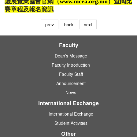
議展覽業協會官網（
www.mcea.org.mo
）查閱比
賽章程及報名資訊
prev
back
next
Faculty
Dean's Message
Faculty Introduction
Faculty Staff
Announcement
News
International Exchange
International Exchange
Student Activities
Other