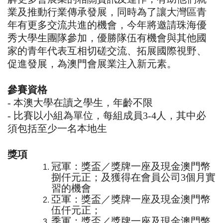
業及推動行業傳承發展，同時為了讓大灣區青
年有更多交流共進的機會，今年將邀請珠海優
秀大學生團隊參加，優勝隊伍有機會與其他國
家的青年代表互相切磋交流、拓展國際視野、
促進發展，為澳門會展業注入新元素。
參賽資格
-
本澳大學在讀之學生，年齡不限
-
比賽以小組為單位，每組成員
3-4
人，其中必
須包括至少一名本地生
獎項
冠軍：獎盃／獎牌一座及現金澳門幣
捌仟元正；及獲得在會員公司
3
個月實
習的機會
亞軍：獎盃／獎牌一座及現金澳門幣
伍仟元正；
季軍：獎盃／獎牌一座及現金澳門幣