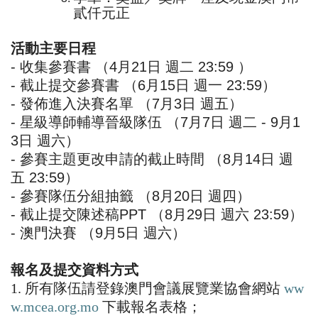
貳仟元正
活動主要日程
-
收集參賽書
（
4
月
21
日
週二
23:59
）
-
截止提交參賽書
（
6
月
15
日
週一
23:59
）
-
發佈進入決賽名單
（
7
月
3
日
週五）
-
星級導師輔導晉級隊伍
（
7
月
7
日
週二
- 9
月
1
3
日
週六）
-
參賽主題更改申請的截止時間
（
8
月
14
日
週
五
23:59
）
-
參賽隊伍分組抽籤
（
8
月
20
日
週四）
-
截止提交陳述稿
PPT
（
8
月
29
日
週六
23:59
）
-
澳門決賽
（
9
月
5
日
週六）
報名及提交資料方式
1.
所有隊伍請登錄澳門會議展覽業協會網站
ww
w.mcea.org.mo
下載報名表格；